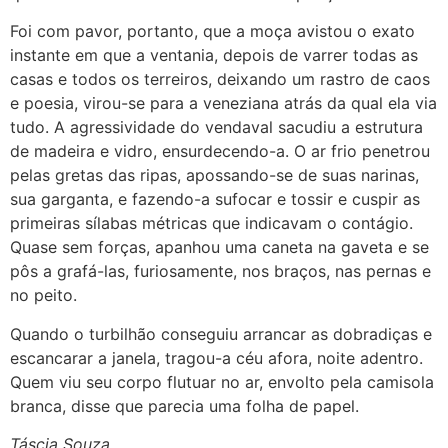
Foi com pavor, portanto, que a moça avistou o exato
instante em que a ventania, depois de varrer todas as
casas e todos os terreiros, deixando um rastro de caos
e poesia, virou-se para a veneziana atrás da qual ela via
tudo. A agressividade do vendaval sacudiu a estrutura
de madeira e vidro, ensurdecendo-a. O ar frio penetrou
pelas gretas das ripas, apossando-se de suas narinas,
sua garganta, e fazendo-a sufocar e tossir e cuspir as
primeiras sílabas métricas que indicavam o contágio.
Quase sem forças, apanhou uma caneta na gaveta e se
pôs a grafá-las, furiosamente, nos braços, nas pernas e
no peito.
Quando o turbilhão conseguiu arrancar as dobradiças e
escancarar a janela, tragou-a céu afora, noite adentro.
Quem viu seu corpo flutuar no ar, envolto pela camisola
branca, disse que parecia uma folha de papel.
Táscia Souza