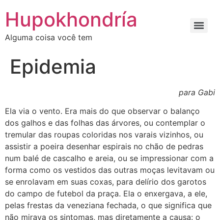
Ir
Hupokhondría
para
o
Alguma coisa você tem
conteúdo
Epidemia
para Gabi
Ela via o vento. Era mais do que observar o balanço
dos galhos e das folhas das árvores, ou contemplar o
tremular das roupas coloridas nos varais vizinhos, ou
assistir a poeira desenhar espirais no chão de pedras
num balé de cascalho e areia, ou se impressionar com a
forma como os vestidos das outras moças levitavam ou
se enrolavam em suas coxas, para delírio dos garotos
do campo de futebol da praça. Ela o enxergava, a ele,
pelas frestas da veneziana fechada, o que significa que
não mirava os sintomas, mas diretamente a causa: o