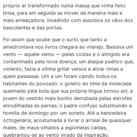
próprio ar transformado numa massa que vinha feito
brisa, para em seguida se mover de maneira mais e
mais ameaçadora, invadindo com assobios os vãos dos
basculantes e das portas.
Foi assim que soube que o surto que tanto a
amedrontava nos livros chegara ao vilarejo. Bastava um
vento — aquele vento — pelas costas e o atingido era
contaminado pela nova doença, um ataque poético que,
violento, fazia a vítima gritar versos e atirar rimas a
quem passasse. Um a um foram caindo todos os
habitantes do povoado: o goleiro do time da molecada
queimado pela bola que sua própria língua tornou sol; a
jovem do vestido mais bonito derrubada pelas estrofes
enrodilhadas às pernas; o padre confuso substituindo a
homilia de domingo por um soneto. Até a benzedeira
octogenária, acostumada a livrar o arraial de quaisquer
males, de maus-olhados a espinhelas caídas,
quebrantou-se ao vento virado da inspiração.