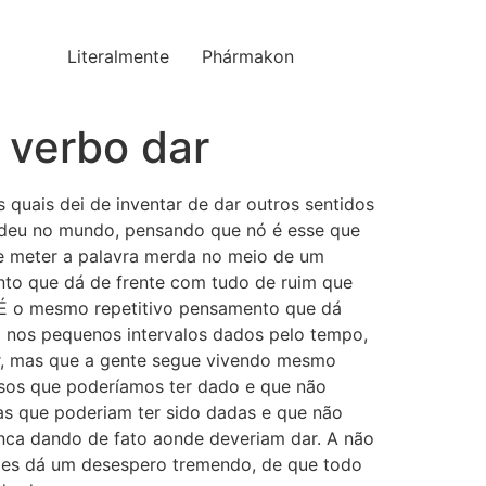
Literalmente
Phármakon
 verbo dar
 quais dei de inventar de dar outros sentidos
 deu no mundo, pensando que nó é esse que
e meter a palavra merda no meio de um
ento que dá de frente com tudo de ruim que
. É o mesmo repetitivo pensamento que dá
do nos pequenos intervalos dados pelo tempo,
er, mas que a gente segue vivendo mesmo
isos que poderíamos ter dado e que não
as que poderiam ter sido dadas e que não
nca dando de fato aonde deveriam dar. A não
ezes dá um desespero tremendo, de que todo