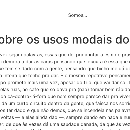
Somos…
obre os usos modais do
vez sejam palavras, essas que dei pra anotar a esmo e pras
no demora a dar as caras pensando que loucura é essa que
ue tem se dado com a gente, pensando que bicho me dá d
gua inteira que tenho pra dar. É o mesmo repetitivo pensam
mpo promete mais uma vez, apesar do frio, que vai dar sol
 pelas ruas, no café que só dava pra (não) tomar bem rápi
vida cá-dentro-lá-fora que nem sempre parece dar pra viv
dá um curto circuito dentro da gente, que faísca nos sorr
os ter dado e que não demos, que se incendeia nas palavr
 voltas — e elas ainda dão —, sempre dando em nada e nu
azer: de que às vezes dá uma saudade danada, de que às v