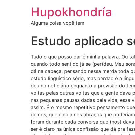
Ir
Hupokhondría
para
o
Alguma coisa você tem
conteúdo
Estudo aplicado s
Tudo o que posso dar é minha palavra. Ou tal
quando todo sentido já se (per)deu. Meu so
dá na cabeça, pensando nessa merda toda q
estudo linguístico sério, mas perdão é a lín
deu no noticiário enquanto a previsão do te
voltas pelas outras voltas que a gente dava
nas pequenas pausas dadas pela vida, essa 
assim. É o mesmo repetitivo pensamento que 
demos, que cintila nos abraços que poderíam
foram durante cada conversa que (nos) dava
ser é claro na única confissão que dá pra f